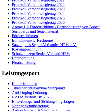
Protokoll Verbandsseglertag 2021
Protokoll Verbandsseglertag 2022
Protokoll Verbandsseglertag 2023
Protokoll Verbandsseglertag 2024
Protokoll Verbandsseglertag 2025
Protokoll Verbandsseglertag 2026
Antrag § 2 Förderrichtlinie - Bezuschussung von Booten,
Surfboards und Segelmaterial
Förderrichtlinien
Einwilligung E-Rechnung
Satzung des Segler-Verbandes NRW e.V.
Kostenabrechnung
Schutzkonzept Segler-Verband NRW
Ehrenordnung
Finanzordnung
Leistungssport
Kaderrichtlinien
Jahresberichtsformular Stützpunkt
Anti-Doping Ordnung
NADA Verbotsliste 2026
Bewerbungs- und Sichtungsfragebogen
Vorlage Schulbefreiung
Antrag § 4 bzw. § 5 Förderrichtlinien