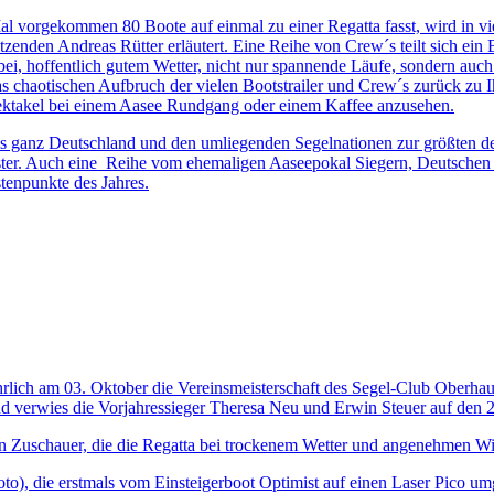
l vorgekommen 80 Boote auf einmal zu einer Regatta fasst, wird in vier
zenden Andreas Rütter erläutert. Eine Reihe von Crew´s teilt sich ein
i, hoffentlich gutem Wetter, nicht nur spannende Läufe, sondern auc
otischen Aufbruch der vielen Bootstrailer und Crew´s zurück zu Ihre
ektakel bei einem Aasee Rundgang oder einem Kaffee anzusehen.
anz Deutschland und den umliegenden Segelnationen zur größten deu
ünster. Auch eine Reihe vom ehemaligen Aaseepokal Siegern, Deutschen
tenpunkte des Jahres.
ährlich am 03. Oktober die Vereinsmeisterschaft des Segel-Club Oberhaus
verwies die Vorjahressieger Theresa Neu und Erwin Steuer auf den 2.
en Zuschauer, die die Regatta bei trockenem Wetter und angenehmen Wi
), die erstmals vom Einsteigerboot Optimist auf einen Laser Pico umg