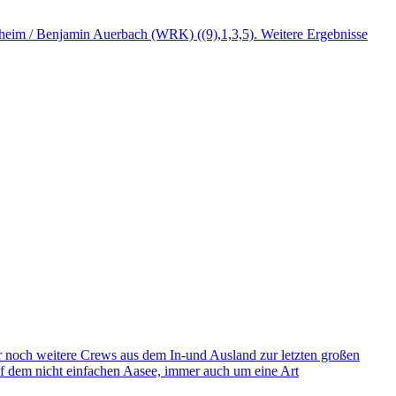
ebheim / Benjamin Auerbach (WRK) ((9),1,3,5). Weitere Ergebnisse
 noch weitere Crews aus dem In-und Ausland zur letzten großen
uf dem nicht einfachen Aasee, immer auch um eine Art