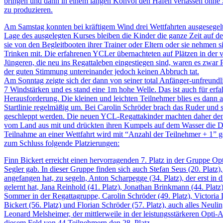
bringen und dann in einem langen Konvoi den Hafen verlassen ohne
zu produzieren.
Am Samstag konnten bei kräftigem Wind drei Wettfahrten ausgesegel
Lage des ausgelegten Kurses bleiben die Kinder die ganze Zeit auf 
sie von den Begleitbooten ihrer Trainer oder Eltern oder sie nehmen 
Trinken mit. Die erfahrenen YCLer übernachteten auf Plätzen in der v
Jüngeren, die neu ins Regattaleben eingestiegen sind, waren es zwar P
der guten Stimmung untereinander jedoch keinen Abbruch tat.
Am Sonntag zeigte sich der dann von seiner total Anfänger-unfreundli
7 Windstärken und es stand eine 1m hohe Welle. Das ist auch für erfa
Herausforderung. Die kleinen und leichten Teilnehmer blies es dann
Startlinie regelmäßig um. Bei Carolin Schröder brach das Ruder und 
geschleppt werden. Die neuen YCL-Regattakinder machten daher de
vom Land aus mit und drückten ihren Kumpels auf dem Wasser die 
Teilnahme an einer Wettfahrt wird mit “Anzahl der Teilnehmer + 1” g
zum Schluss folgende Platzierungen:
Finn Bickert erreicht einen hervorragenden 7. Platz in der Gruppe Op
Segler gab. In dieser Gruppe finden sich auch Stefan Seus (20. Platz), d
angefangen hat, zu segeln, Anton Scharpegge (34. Platz), der erst in
gelernt hat, Jana Reinhold (41. Platz), Jonathan Brinkmann (44. Platz)
Sommer in der Regattagruppe, Carolin Schröder (49. Platz), Victoria 
Bickert (56. Platz) und Florian Schröder (57. Platz), auch alles Neuli
Leonard Melsheimer, der mittlerweile in der leistungsstärkeren Opti-A
diesem Feld von 44 Teilnehmern den 28. Platz.