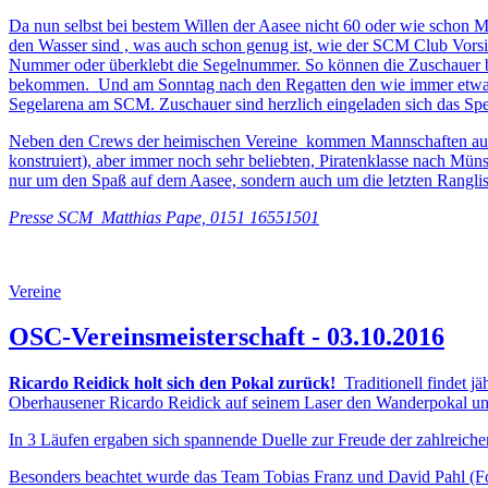
Da nun selbst bei bestem Willen der Aasee nicht 60 oder wie schon Ma
den Wasser sind , was auch schon genug ist, wie der SCM Club Vorsit
Nummer oder überklebt die Segelnummer. So können die Zuschauer be
bekommen. Und am Sonntag nach den Regatten den wie immer etwas cha
Segelarena am SCM. Zuschauer sind herzlich eingeladen sich das Sp
Neben den Crews der heimischen Vereine kommen Mannschaften aus g
konstruiert), aber immer noch sehr beliebten, Piratenklasse nach M
nur um den Spaß auf dem Aasee, sondern auch um die letzten Ranglis
Presse SCM Matthias Pape, 0151 16551501
Vereine
OSC-Vereinsmeisterschaft - 03.10.2016
Ricardo Reidick holt sich den Pokal zurück!
Traditionell findet j
Oberhausener Ricardo Reidick auf seinem Laser den Wanderpokal und 
In 3 Läufen ergaben sich spannende Duelle zur Freude der zahlreich
Besonders beachtet wurde das Team Tobias Franz und David Pahl (Foto