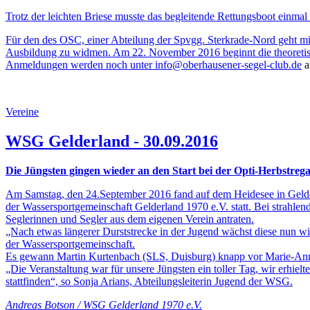
Trotz der leichten Briese musste das begleitende Rettungsboot einmal
Für den des OSC, einer Abteilung der Spvgg. Sterkrade-Nord geht mit
Ausbildung zu widmen. Am 22. November 2016 beginnt die theoretisc
Anmeldungen werden noch unter
info@oberhausener-segel-club.de
a
Vereine
WSG Gelderland - 30.09.2016
Die Jüngsten gingen wieder an den Start bei der Opti-Herbstreg
Am Samstag, den 24.September 2016 fand auf dem Heidesee in Gelde
der Wassersportgemeinschaft Gelderland 1970 e.V. statt. Bei strahl
Seglerinnen und Segler aus dem eigenen Verein antraten.
„Nach etwas längerer Durststrecke in der Jugend wächst diese nun wi
der Wassersportgemeinschaft.
Es gewann Martin Kurtenbach (SLS, Duisburg) knapp vor Marie-An
„Die Veranstaltung war für unsere Jüngsten ein toller Tag, wir erhie
stattfinden“, so Sonja Arians, Abteilungsleiterin Jugend der WSG.
Andreas Botson / WSG Gelderland 1970 e.V.