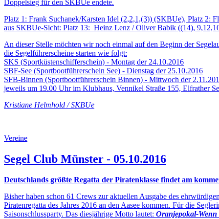
Doppelsieg für den SKBUe endete.
Platz 1: Frank Suchanek/Karsten Idel (2,2,1,(3)) (SKBUe), Platz 2:
aus SKBUe-Sicht: Platz 13: Heinz Lenz / Oliver Babik ((14), 9,12,10
An dieser Stelle möchten wir noch einmal auf den Beginn der Segel
die Segelführerscheine starten wie folgt:
SKS (Sportküstenschifferschein) - Montag der 24.10.2016
SBF-See (Sportbootführerschein See) - Dienstag der 25.10.2016
SFB-Binnen (Sportbootführerschein Binnen) - Mittwoch der 2.11.20
jeweils um 19.00 Uhr im Klubhaus, Vennikel Straße 155, Elfrather Se
Kristiane Helmhold / SKBUe
Vereine
Segel Club Münster - 05.10.2016
Deutschlands größte Regatta der Piratenklasse findet am komme
Bisher haben schon 61 Crews zur aktuellen Ausgabe des ehrwürdigen
Piratenregatta des Jahres 2016 an den Aasee kommen. Für die Segleri
Saisonschlussparty. Das diesjährige Motto lautet:
Oranjepokal-Wenn H