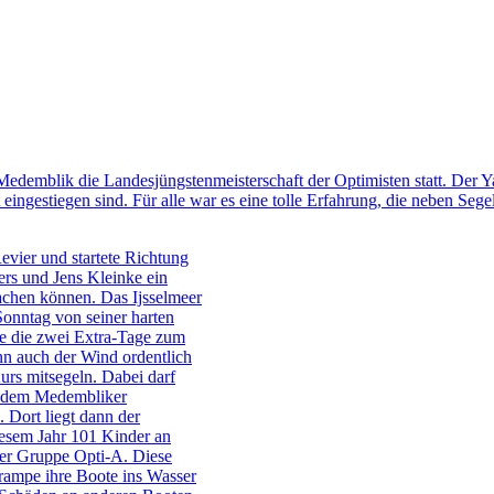
emblik die Landesjüngstenmeisterschaft der Optimisten statt. Der Yach
 eingestiegen sind. Für alle war es eine tolle Erfahrung, die neben Seg
vier und startete Richtung
ers und Jens Kleinke ein
achen können. Das Ijsselmeer
 Sonntag von seiner harten
te die zwei Extra-Tage zum
nn auch der Wind ordentlich
rs mitsegeln. Dabei darf
en dem Medembliker
. Dort liegt dann der
diesem Jahr 101 Kinder an
der Gruppe Opti-A. Diese
rampe ihre Boote ins Wasser