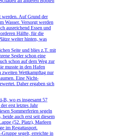
 Schäden an anderen Booten
t werden. Auf Grund der
dem Wasser. Versorgt werden
sich ausreichend Essen und
orderen Hälfte, für die
lätze weiter hinten, was
chen Seite und blies z.T. mit
hrene Segler schon eine
 auch schon auf dem Weg zur
sie musste in den Hafen
n zweiten Wettkampftag nur
Daumen. Eine Nicht-
ewertet. Daher ergaben sich
ti-B, wo es insgesamt 57
er erst letztes Jahr
 diesen Sommerferien segeln
, beide auch erst seit diesem
Lappe (52. Platz), Marleen
nge im Regattasport.
-Gruppe segelt, erreichte in