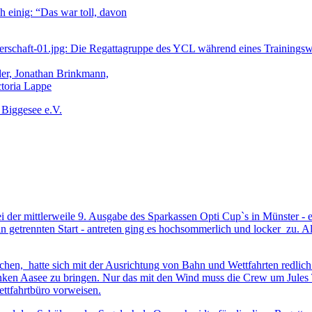
h einig: “Das war toll, davon
haft-01.jpg: Die Regattagruppe des YCL während eines Trainingswoch
öder, Jonathan Brinkmann,
ctoria Lappe
 Biggesee e.V.
i der mittlerweile 9. Ausgabe des Sparkassen Opti Cup`s in Münster - 
 in getrennten Start - antreten ging es hochsommerlich und locker zu
lichen, hatte sich mit der Ausrichtung von Bahn und Wettfahrten redli
blanken Aasee zu bringen. Nur das mit den Wind muss die Crew um Jules
ttfahrtbüro vorweisen.