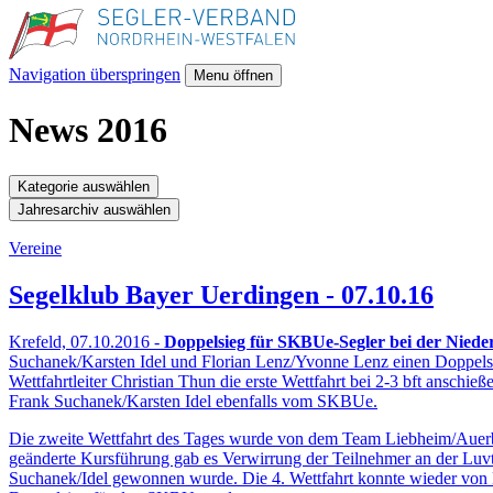
Navigation überspringen
Menu öffnen
News 2016
Kategorie auswählen
Jahresarchiv auswählen
Vereine
Segelklub Bayer Uerdingen - 07.10.16
Krefeld, 07.10.2016 -
Doppelsieg für SKBUe-Segler bei der Niede
Suchanek/Karsten Idel und Florian Lenz/Yvonne Lenz einen Doppelsi
Wettfahrtleiter Christian Thun die erste Wettfahrt bei 2-3 bft ans
Frank Suchanek/Karsten Idel ebenfalls vom SKBUe.
Die zweite Wettfahrt des Tages wurde von dem Team Liebheim/Auerba
geänderte Kursführung gab es Verwirrung der Teilnehmer an der Luvt
Suchanek/Idel gewonnen wurde. Die 4. Wettfahrt konnte wieder von 