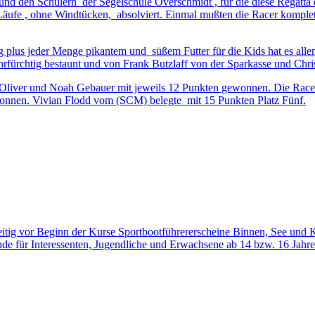
 den Schülern der Segelschule Overschmidt , für die diese Regatta d
ufe , ohne Windtücken, absolviert. Einmal mußten die Racer komplett h
ng plus jeder Menge pikantem und süßem Futter für die Kids hat es al
ehrfürchtig bestaunt und von Frank Butzlaff von der Sparkasse und Ch
k Oliver und Noah Gebauer mit jeweils 12 Punkten gewonnen. Die Race
onnen. Vivian Flodd vom (SCM) belegte mit 15 Punkten Platz Fünf.
itig vor Beginn der Kurse Sportbootführererscheine Binnen, See un
de für Interessenten, Jugendliche und Erwachsene ab 14 bzw. 16 Jahre