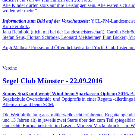
Alle Kinder dürfen stolz auf ihre Leistungen sein. Alle waren sich auc
wollen wir mehr.”
Information zum Bild auf der Vorschauseite:
YCL-PM-Landesmeistersc
Kim Fernholz,
Jana Reinhold (nicht mit bei der Landesmeisterschaft), Carolin Schr
Stefan Seus, Florian Schröder, Leonard Melsheimer, Finn Bickert, Vi
Angi Mathea / Presse- und Öffentlichkeitsarbeit Yacht-Club Lister am
Vereine
Segel Club Münster - 22.09.2016
Sonne, Spaß und wenig Wind beim Sparkassen Opticup 2016.
Be
Segelschule Overschmidt und Optiprofis in einer Regatta -allerdings
Allem an Land beim SCM.
Die Wettfahrtleitung aus, mittlerweile echt erfahrenen Regattajugend
und 13 Jahren alt) in jeweils zwei Starts über den zum Teil spiegel
eine echte Europameisterin im Laser - Marleen Mackenbrock – im We