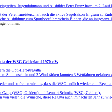
 eingreifen. Jugendobmann und Ausbilder Peter Franz hatte im 2. Lauf 
 der Vereinsmeisterschaft auch die aktive Segelsaison langsam zu Ende
he Ausbildung zum Sportbootführerschein Binnen, die an insgesamt 1
ngenommen.
atta der WSG Gelderland 1970 e.V.
rn die Opti-Herbstregatta
endem Sonnenschein und 3 Windstärken konnten 3 Wettfahrten gefahren
eder und so freuen wir uns, dass die WSG endlich wieder eine Regatta 
n Czaja (WSG, Geldern) und Lennart Schmitz (WSG, Geldern).
lten von vielen die Wünsche, diese Regatta auch im nächsten Jahr zu wi