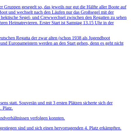
 Gruppen gesegelt so, das jeweils nur gut die Hälfte aller Boote auf
 Boot und wechselt nach den Läufen nur das Großsegel mit der
h hektische Segel- und Crewwechsel zwischen den Regatten zu sehen
n Heimatrevieren. Erster Start ist Samstag 13.15 Uhr in der
tschen Regatta der zwar alten (schon 1938 als Jugendboot
 und Europameistern werden an den Start gehen, denn es geht nicht
ens statt. Souverän und mit 3 ersten Plätzen sicherte sich der
 Platz.
ndverhältnissen verfolgen konnten.
estiegen sind und sich einen hervorragenden 4. Platz erkämpften.