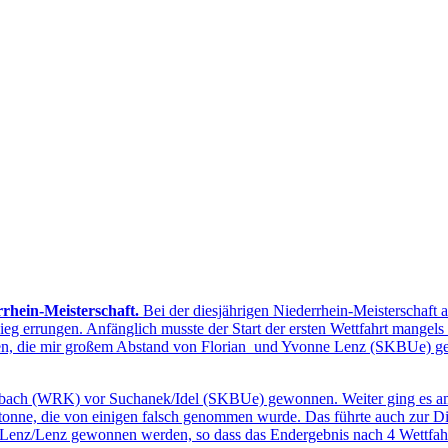
rrhein-Meisterschaft.
Bei der diesjährigen Niederrhein-Meisterscha
eg errungen. Anfänglich musste der Start der ersten Wettfahrt mangel
chießen, die mir großem Abstand von Florian und Yvonne Lenz (SKBUe)
ch (WRK) vor Suchanek/Idel (SKBUe) gewonnen. Weiter ging es am 2. 
onne, die von einigen falsch genommen wurde. Das führte auch zur Disq
Lenz/Lenz gewonnen werden, so dass das Endergebnis nach 4 Wettfahrt