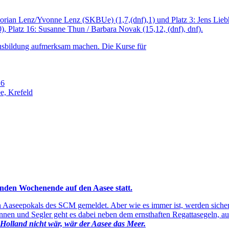
 Florian Lenz/Yvonne Lenz (SKBUe) (1,7,(dnf),1) und Platz 3: Jens Li
), Platz 16: Susanne Thun / Barbara Novak (15,12, (dnf), dnf).
ausbildung aufmerksam machen. Die Kurse für
16
e, Krefeld
nden Wochenende auf den Aasee statt.
 Aaseepokals des SCM gemeldet. Aber wie es immer ist, werden sicher
nnen und Segler geht es dabei neben dem ernsthaften Regattasegeln, a
olland nicht wär, wär der Aasee das Meer.