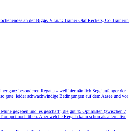
enendes an der Bigge. V.l.n.r.: Trainer Olaf Reckers, Co-Trainerin
einer ganz besonderen Regatta – weil hier nämlich Segelanfänger der
. Also gute, leider schwachwindige Bedingungen auf dem Aasee und vor
ch Mühe gegeben und es geschafft, die gut 45 Optimisten (zwischen 7
 Tronquet noch üben. Aber welche Regatta kann schon als alternative