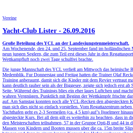
Vereine
Yacht-Club Lister - 26.09.2016
Große Beteilung des YCL an der Landesjungstenmeisterschaft.
Am Wochenende, den 24. und 25. September fand im holländischen Med
neun jungen Seglern, die zum Teil erst dieses Jahr in den Regattasport
Wettkampfluft noch zwei Tage schulfrei brachte.
Die junge Mannschaft des YCL verließ am Mittwoch das heimische Re
Medemblik. Fur Donnerstag und Freitag hatten die Trainer Olaf Reck
Training anberaumt, damit sich die Kinder mit dem Revier vertraut m
kann deutlich rauher sein als der Biggesee, zeigte sich jedoch erst ab
Seite. Während des Trainings blies ein eher laues Luftchen und mach
wahren Vergnügen. Punktlich mit Beginn der Wettkämpfe frischte da
auf. Am Samstag konnten noch alle YCL-Recken den abgesteckten Ku
man sich dies nicht so einfach vorstellen. Vom Regattazentrum neb
Yachthafen geht es 2-3 Seemeilen (ca. 4,5 km) auf’s Ijsselmeer hinaus
abgesteckte Kurs. Bei all dem gilt es weiterhin zu beachten, dass in 
den Meisterschaften teilnahmen, 57 in der Gruppe Opti-B und 44 in 
Massen von Kindern und Booten mussen uber die ca. 15m breite Slip