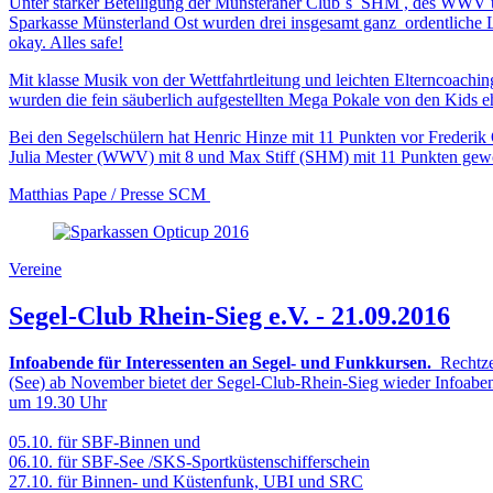
Unter starker Beteiligung der Münsteraner Club`s SHM , des WWV und
Sparkasse Münsterland Ost wurden drei insgesamt ganz ordentliche Lä
okay. Alles safe!
Mit klasse Musik von der Wettfahrtleitung und leichten Elterncoachi
wurden die fein säuberlich aufgestellten Mega Pokale von den Kids 
Bei den Segelschülern hat Henric Hinze mit 11 Punkten vor Frederi
Julia Mester (WWV) mit 8 und Max Stiff (SHM) mit 11 Punkten gew
Matthias Pape / Presse SCM
Vereine
Segel-Club Rhein-Sieg e.V. - 21.09.2016
Infoabende für Interessenten an Segel- und Funkkursen.
Rechtze
(See) ab November bietet der Segel-Club-Rhein-Sieg wieder Infoaben
um 19.30 Uhr
05.10. für SBF-Binnen und
06.10. für SBF-See /SKS-Sportküstenschifferschein
27.10. für Binnen- und Küstenfunk, UBI und SRC