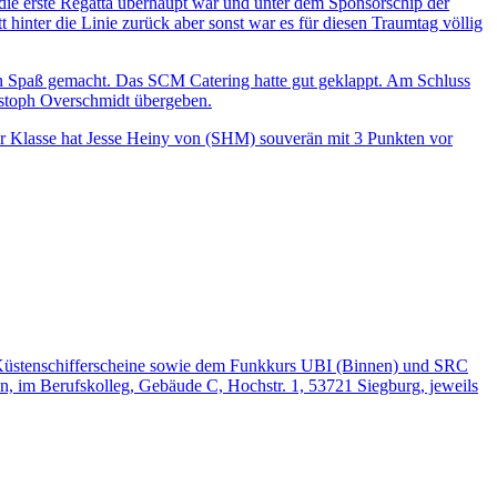
ie erste Regatta überhaupt war und unter dem Sponsorschip der
inter die Linie zurück aber sonst war es für diesen Traumtag völlig
len Spaß gemacht. Das SCM Catering hatte gut geklappt. Am Schluss
ristoph Overschmidt übergeben.
r Klasse hat Jesse Heiny von (SHM) souverän mit 3 Punkten vor
d Küstenschifferscheine sowie dem Funkkurs UBI (Binnen) und SRC
n, im Berufskolleg, Gebäude C, Hochstr. 1, 53721 Siegburg, jeweils