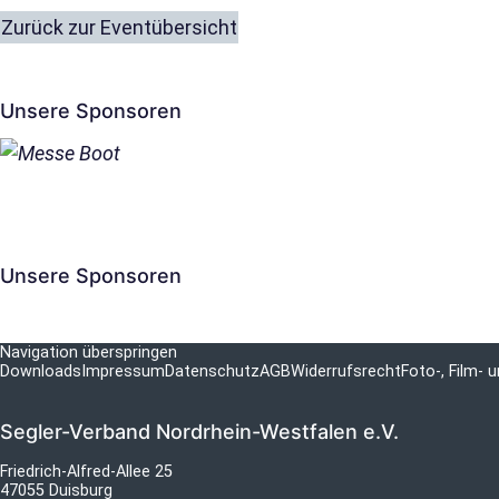
Zurück zur Eventübersicht
Unsere Sponsoren
Unsere Sponsoren
Navigation überspringen
Downloads
Impressum
Datenschutz
AGB
Widerrufsrecht
Foto-, Film-
Segler-Verband Nordrhein-Westfalen e.V.
Friedrich-Alfred-Allee 25
47055 Duisburg