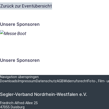
Zurück zur Eventübersicht
Unsere Sponsoren
Unsere Sponsoren
Navigation überspringen
Downloads
Impressum
Datenschutz
AGB
Widerrufsrecht
Foto-, Film-
Segler-Verband Nordrhein-Westfalen e.V.
Friedrich-Alfred-Allee 25
47055 Duisburg