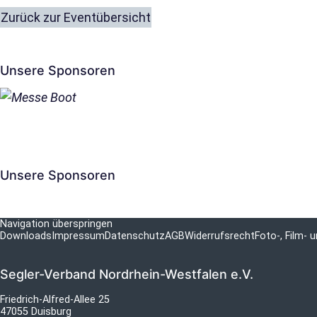
Zurück zur Eventübersicht
Unsere Sponsoren
Unsere Sponsoren
Navigation überspringen
Downloads
Impressum
Datenschutz
AGB
Widerrufsrecht
Foto-, Film-
Segler-Verband Nordrhein-Westfalen e.V.
Friedrich-Alfred-Allee 25
47055 Duisburg