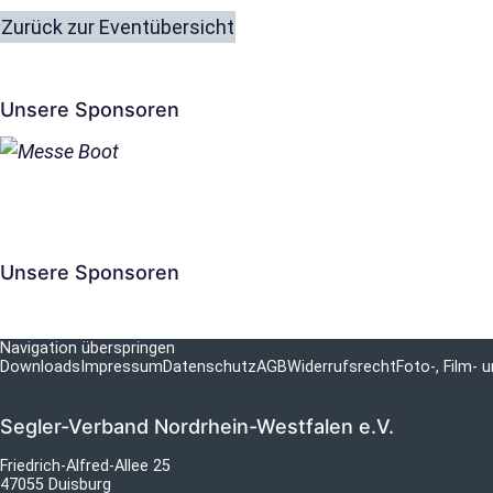
Zurück zur Eventübersicht
Unsere Sponsoren
Unsere Sponsoren
Navigation überspringen
Downloads
Impressum
Datenschutz
AGB
Widerrufsrecht
Foto-, Film-
Segler-Verband Nordrhein-Westfalen e.V.
Friedrich-Alfred-Allee 25
47055 Duisburg