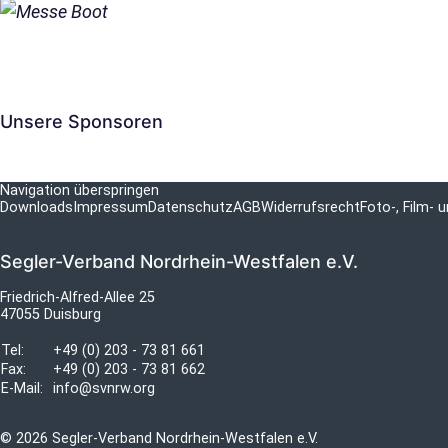
Unsere Sponsoren
Navigation überspringen
Downloads
Impressum
Datenschutz
AGB
Widerrufsrecht
Foto-, Film-
Segler-Verband Nordrhein-Westfalen e.V.
Friedrich-Alfred-Allee 25
47055 Duisburg
Tel:
+49 (0) 203 - 73 81 661
Fax:
+49 (0) 203 - 73 81 662
E-Mail:
info@svnrw.org
© 2026 Segler-Verband Nordrhein-Westfalen e.V.