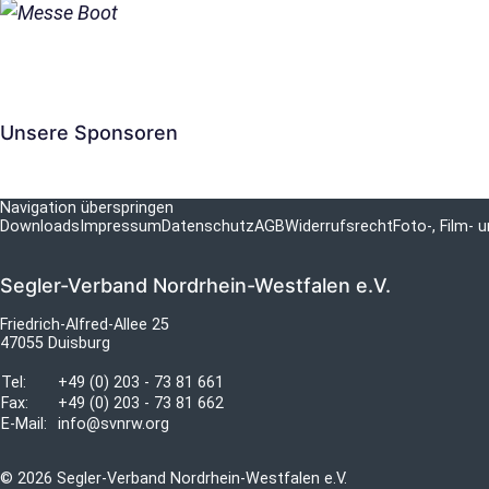
Unsere Sponsoren
Navigation überspringen
Downloads
Impressum
Datenschutz
AGB
Widerrufsrecht
Foto-, Film-
Segler-Verband Nordrhein-Westfalen e.V.
Friedrich-Alfred-Allee 25
47055 Duisburg
Tel:
+49 (0) 203 - 73 81 661
Fax:
+49 (0) 203 - 73 81 662
E-Mail:
info@svnrw.org
© 2026 Segler-Verband Nordrhein-Westfalen e.V.