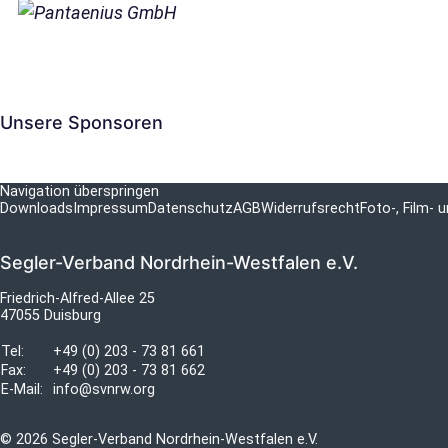
Unsere Sponsoren
Navigation überspringen
Downloads
Impressum
Datenschutz
AGB
Widerrufsrecht
Foto-, Film-
Segler-Verband Nordrhein-Westfalen e.V.
Friedrich-Alfred-Allee 25
47055 Duisburg
Tel:
+49 (0) 203 - 73 81 661
Fax:
+49 (0) 203 - 73 81 662
E-Mail:
info@svnrw.org
© 2026 Segler-Verband Nordrhein-Westfalen e.V.