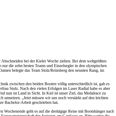
hr Abschneiden bei der Kieler Woche ziehen. Bei dem weltgrößten
m nur die zehn besten Teams und Einzelsegler in den olympischen
r Damen belegte das Team Stolz/Reinsberg den neunten Rang, im
hnik zwischen den beiden Booten völlig unterschiedlich ist, gab es
rfrau Stolz. Nach den vielen Erfolgen im Laser Radial habe es aber
 nun ist Land in Sicht. In Kiel ist unser Ziel, das Medalrace zu
ch umsetzen. „Jetzt müssen wir uns noch verstärkt auf den leichten
re Bachelor-Arbeit geschrieben hat.
en Wochenende geht es auf die dreitägige Reise mit Bootshänger nach
 Europameisterschaft der Junioren am Gardasee an. Bitte weiter die