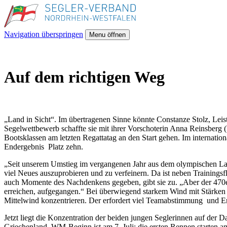
Navigation überspringen
Menu öffnen
Auf dem richtigen Weg
„Land in Sicht“. Im übertragenen Sinne könnte Constanze Stolz, Leis
Segelwettbewerb schaffte sie mit ihrer Vorschoterin Anna Reinsberg 
Bootsklassen am letzten Regattatag an den Start gehen. Im internat
Endergebnis Platz zehn.
„Seit unserem Umstieg im vergangenen Jahr aus dem olympischen Laser 
viel Neues auszuprobieren und zu verfeinern. Da ist neben Trainingsf
auch Momente des Nachdenkens gegeben, gibt sie zu. „Aber der 470er 
erreichen, aufgegangen.“ Bei überwiegend starkem Wind mit Stärken bis
Mittelwind konzentrieren. Der erfordert viel Teamabstimmung und Erf
Jetzt liegt die Konzentration der beiden jungen Seglerinnen auf de
Griechenland. WM-Beginn ist am 7. Juli; die ersten Rennen starten am