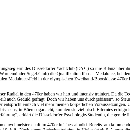
tungsseglerin des Düsseldorfer Yachtclub (DYC) so ihre Bilanz über i
(Warnemünder Segel-Club) die Qualifikation für das Medalrace, bei de
ionalen Medalrace-Feld in der olympischen Zweihand-Bootsklasse 470e
Radial in den 470er haben wir hart und intensiv trainiert. Da die Tec
leiß auch Geduld gefragt. Doch wir haben uns durchgebissen“, so Steue
entspricht einfach viel mehr meinen körperlichen Voraussetzungen. Und
 sechs, in Böen sogar acht, konnten sie viel frisch Erlerntes erfolgrei
ahrung“, erklärt die Düsseldorfer Psychologie-Studentin, die gerade ih
r Damenweltmeisterschaft im 470er in Thessaloniki. Bereits am kommend
 10. Juli. Nach einem Zwischentraining in Kiel steht ab 6. August die