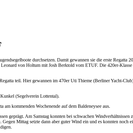
F
ugendsegelboote durchsetzen. Damit gewannen sie die erste Regatta 20
 Leonard von Holtum mit Josh Berktold vom ETUF. Die 420er-Klasse wa
Regatta teil. Hier gewannen im 470er Uti Thieme (Berliner Yacht-Club
Kunkel (Segelverein Lottental).
Regatta am kommenden Wochenende auf dem Baldeneysee aus.
nissen geprägt. Am Samstag konnten bei schwachen Windverhältnissen z
 Gegen Mittag setzte dann aber guter Wind ein und es konnten noch e
ldigen.