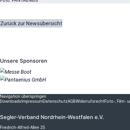
Foto: PANTAENIUS
Zurück zur Newsübersicht
Unsere Sponsoren
Navigation überspringen
Downloads
Impressum
Datenschutz
AGB
Widerrufsrecht
Foto-, Film-
Segler-Verband Nordrhein-Westfalen e.V.
Friedrich-Alfred-Allee 25