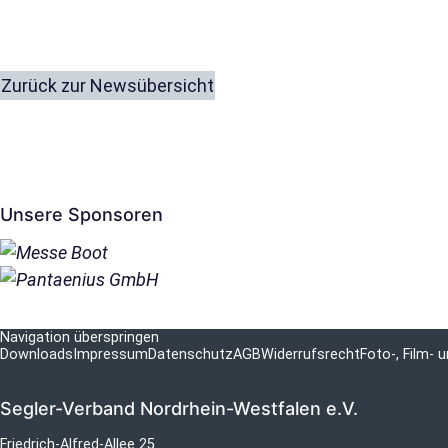
Zurück zur Newsübersicht
Unsere Sponsoren
Navigation überspringen
Downloads
Impressum
Datenschutz
AGB
Widerrufsrecht
Foto-, Film-
Segler-Verband Nordrhein-Westfalen e.V.
Friedrich-Alfred-Allee 25