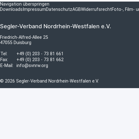
Navigation überspringen
Downloads
Impressum
Datenschutz
AGB
Widerrufsrecht
Foto-, Film-
Segler-Verband Nordrhein-Westfalen e.V.
Friedrich-Alfred-Allee 25
47055 Duisburg
Tel:
+49 (0) 203 - 73 81 661
Fax:
+49 (0) 203 - 73 81 662
E-Mail:
info@svnrw.org
© 2026 Segler-Verband Nordrhein-Westfalen e.V.