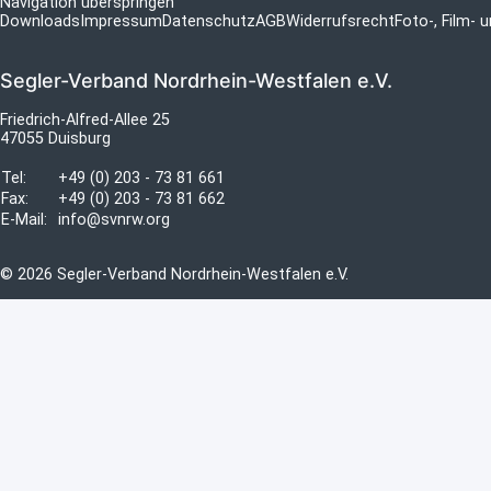
Navigation überspringen
Downloads
Impressum
Datenschutz
AGB
Widerrufsrecht
Foto-, Film-
Segler-Verband Nordrhein-Westfalen e.V.
Friedrich-Alfred-Allee 25
47055 Duisburg
Tel:
+49 (0) 203 - 73 81 661
Fax:
+49 (0) 203 - 73 81 662
E-Mail:
info@svnrw.org
© 2026 Segler-Verband Nordrhein-Westfalen e.V.