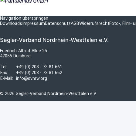
Navigation überspringen
Downloads
Impressum
Datenschutz
AGB
Widerrufsrecht
Foto-, Film-
Segler-Verband Nordrhein-Westfalen e.V.
Friedrich-Alfred-Allee 25
47055 Duisburg
Tel:
+49 (0) 203 - 73 81 661
Fax:
+49 (0) 203 - 73 81 662
E-Mail:
info@svnrw.org
© 2026 Segler-Verband Nordrhein-Westfalen e.V.