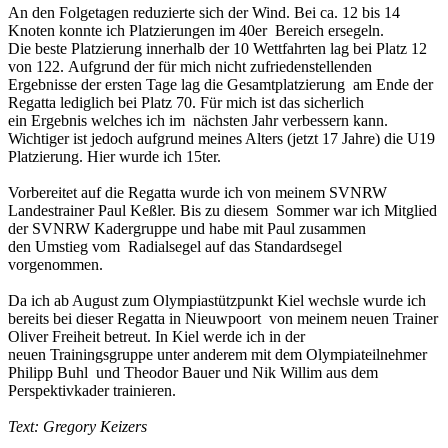
An den Folgetagen reduzierte sich der Wind. Bei ca. 12 bis 14
Knoten konnte ich Platzierungen im 40er Bereich ersegeln.
Die beste Platzierung innerhalb der 10 Wettfahrten lag bei Platz 12
von 122. Aufgrund der für mich nicht zufriedenstellenden
Ergebnisse der ersten Tage lag die Gesamtplatzierung am Ende der
Regatta lediglich bei Platz 70. Für mich ist das sicherlich
ein Ergebnis welches ich im nächsten Jahr verbessern kann.
Wichtiger ist jedoch aufgrund meines Alters (jetzt 17 Jahre) die U19
Platzierung. Hier wurde ich 15ter.
Vorbereitet auf die Regatta wurde ich von meinem SVNRW
Landestrainer Paul Keßler. Bis zu diesem Sommer war ich Mitglied
der SVNRW Kadergruppe und habe mit Paul zusammen
den Umstieg vom Radialsegel auf das Standardsegel
vorgenommen.
Da ich ab August zum Olympiastützpunkt Kiel wechsle wurde ich
bereits bei dieser Regatta in Nieuwpoort von meinem neuen Trainer
Oliver Freiheit betreut. In Kiel werde ich in der
neuen Trainingsgruppe unter anderem mit dem Olympiateilnehmer
Philipp Buhl und Theodor Bauer und Nik Willim aus dem
Perspektivkader trainieren.
Text: Gregory Keizers