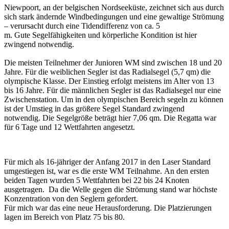
Niewpoort, an der belgischen Nordseeküste, zeichnet sich aus durch
sich stark ändernde Windbedingungen und eine gewaltige Strömung
– verursacht durch eine Tidendifferenz von ca. 5
m. Gute Segelfähigkeiten und körperliche Kondition ist hier
zwingend notwendig.
Die meisten Teilnehmer der Junioren WM sind zwischen 18 und 20
Jahre. Für die weiblichen Segler ist das Radialsegel (5,7 qm) die
olympische Klasse. Der Einstieg erfolgt meistens im Alter von 13
bis 16 Jahre. Für die männlichen Segler ist das Radialsegel nur eine
Zwischenstation. Um in den olympischen Bereich segeln zu können
ist der Umstieg in das größere Segel Standard zwingend
notwendig. Die Segelgröße beträgt hier 7,06 qm. Die Regatta war
für 6 Tage und 12 Wettfahrten angesetzt.
Für mich als 16-jähriger der Anfang 2017 in den Laser Standard
umgestiegen ist, war es die erste WM Teilnahme. An den ersten
beiden Tagen wurden 5 Wettfahrten bei 22 bis 24 Knoten
ausgetragen. Da die Welle gegen die Strömung stand war höchste
Konzentration von den Seglern gefordert.
Für mich war das eine neue Herausforderung. Die Platzierungen
lagen im Bereich von Platz 75 bis 80.