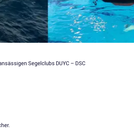
e ansässigen Segelclubs DUYC – DSC
cher.