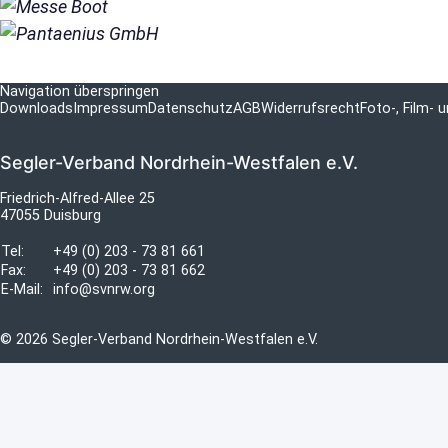
Navigation überspringen
Downloads
Impressum
Datenschutz
AGB
Widerrufsrecht
Foto-, Film-
Segler-Verband Nordrhein-Westfalen e.V.
Friedrich-Alfred-Allee 25
47055 Duisburg
Tel:
+49 (0) 203 - 73 81 661
Fax:
+49 (0) 203 - 73 81 662
E-Mail:
info@svnrw.org
© 2026 Segler-Verband Nordrhein-Westfalen e.V.