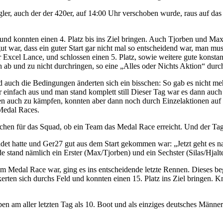
ler, auch der der 420er, auf 14:00 Uhr verschoben wurde, raus auf das 
 und konnten einen 4. Platz bis ins Ziel bringen. Auch Tjorben und Max s
 war, dass ein guter Start gar nicht mal so entscheidend war, man mus
 Excel Lance, und schlossen einen 5. Platz, sowie weitere gute konsta
ch ab und zu nicht durchringen, so eine „Alles oder Nichts Aktion“ du
auch die Bedingungen änderten sich ein bisschen: So gab es nicht mehr
r einfach aus und man stand komplett still Dieser Tag war es dann auc
ten auch zu kämpfen, konnten aber dann noch durch Einzelaktionen auf 
Medal Races.
sschen für das Squad, ob ein Team das Medal Race erreicht. Und der Ta
et hatte und Ger27 gut aus dem Start gekommen war: „Jetzt geht es nac
e stand nämlich ein Erster (Max/Tjorben) und ein Sechster (Silas/Hjalt
Medal Race war, ging es ins entscheidende letzte Rennen. Dieses bega
erten sich durchs Feld und konnten einen 15. Platz ins Ziel bringen
rben am aller letzten Tag als 10. Boot und als einziges deutsches Männ