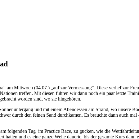
uad
ra“ am Mittwoch (04.07.) „auf zur Vermessung“. Diese verlief zur Fre
Nationen treffen. Mit diesen fuhren wir dann noch ein paar letzte Trai
ngebracht worden sind, wo sie hingehören.
Sonnenuntergang und mit einem Abendessen am Strand, wo unsere Boote 
r schwer durch den feinen Sand durchkamen. Es brauchte dann auch ma
 am folgenden Tag im Practice Race, zu gucken, wie die Wettfahrtleitu
rt hatten und es eine ganze Weile dauerte, bis der gesamte Kurs dann e