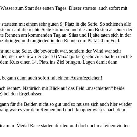
Wasser zum Start des ersten Tages. Dieser startete auch sofort mit
tarteten mit einem sehr guten 9. Platz in die Serie. So schienen alle
ste nur auf die rechte Seite kommen und dies am Besten als einer der
nte Rennen am kommenden Tag an. Silas und Hjalte taten sich in der
rchzubringen und rangierten in den Rennen um Platz 20 im Feld.
 nur eine Seite, die bevorteilt war, sondern der Wind war sehr
h der, der die Crew der Ger10 (Max/Tjorben) sehr zu schaffen machte
dem Kurs einen 14. Platz ins Ziel bringen. Lagen damit dann
g begann dann auch sofort mit einem Ausrufezeichen!
h rechts“. Natürlich mit Blick auf das Feld „maschierten“ beide
e) bei den Ergebnissen.
nn für die Beiden nicht so gut und so musste sich auch hier wieder
. Knapp war es vor dem Rennen und noch knapper war es nach dem
erteam im Medal Race starten durften und dort nochmal einen vierten