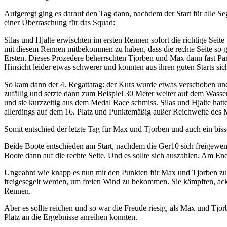
Aufgeregt ging es darauf den Tag dann, nachdem der Start für alle Seg
einer Überraschung für das Squad:
Silas und Hjalte erwischten im ersten Rennen sofort die richtige Seite
mit diesem Rennen mitbekommen zu haben, dass die rechte Seite so gut
Ersten. Dieses Prozedere beherrschten Tjorben und Max dann fast Par
Hinsicht leider etwas schwerer und konnten aus ihren guten Starts si
So kam dann der 4. Regattatag: der Kurs wurde etwas verschoben und 
zufällig und setzte dann zum Beispiel 30 Meter weiter auf dem Wasse
und sie kurzzeitig aus dem Medal Race schmiss. Silas und Hjalte hat
allerdings auf dem 16. Platz und Punktemäßig außer Reichweite des 
Somit entschied der letzte Tag für Max und Tjorben und auch ein bi
Beide Boote entschieden am Start, nachdem die Ger10 sich freigewend
Boote dann auf die rechte Seite. Und es sollte sich auszahlen. Am End
Ungeahnt wie knapp es nun mit den Punkten für Max und Tjorben zum 
freigesegelt werden, um freien Wind zu bekommen. Sie kämpften, ack
Rennen.
Aber es sollte reichen und so war die Freude riesig, als Max und Tjo
Platz an die Ergebnisse anreihen konnten.