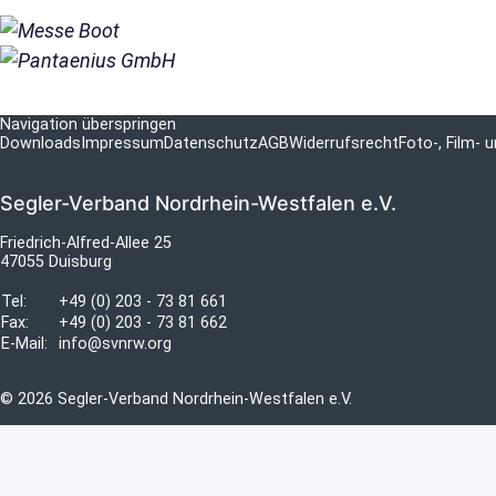
Navigation überspringen
Downloads
Impressum
Datenschutz
AGB
Widerrufsrecht
Foto-, Film-
Segler-Verband Nordrhein-Westfalen e.V.
Friedrich-Alfred-Allee 25
47055 Duisburg
Tel:
+49 (0) 203 - 73 81 661
Fax:
+49 (0) 203 - 73 81 662
E-Mail:
info@svnrw.org
© 2026 Segler-Verband Nordrhein-Westfalen e.V.