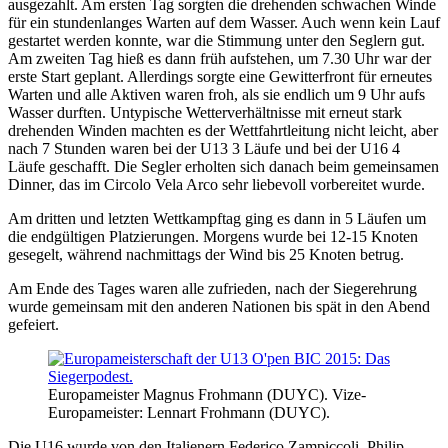
ausgezahlt. Am ersten Tag sorgten die drehenden schwachen Winde
für ein stundenlanges Warten auf dem Wasser. Auch wenn kein Lauf
gestartet werden konnte, war die Stimmung unter den Seglern gut.
Am zweiten Tag hieß es dann früh aufstehen, um 7.30 Uhr war der
erste Start geplant. Allerdings sorgte eine Gewitterfront für erneutes
Warten und alle Aktiven waren froh, als sie endlich um 9 Uhr aufs
Wasser durften. Untypische Wetterverhältnisse mit erneut stark
drehenden Winden machten es der Wettfahrtleitung nicht leicht, aber
nach 7 Stunden waren bei der U13 3 Läufe und bei der U16 4
Läufe geschafft. Die Segler erholten sich danach beim gemeinsamen
Dinner, das im Circolo Vela Arco sehr liebevoll vorbereitet wurde.
Am dritten und letzten Wettkampftag ging es dann in 5 Läufen um
die endgültigen Platzierungen. Morgens wurde bei 12-15 Knoten
gesegelt, während nachmittags der Wind bis 25 Knoten betrug.
Am Ende des Tages waren alle zufrieden, nach der Siegerehrung
wurde gemeinsam mit den anderen Nationen bis spät in den Abend
gefeiert.
Europameister Magnus Frohmann (DUYC). Vize-
Europameister: Lennart Frohmann (DUYC).
Die U16 wurde von den Italienern Federico Zampiccoli, Philip