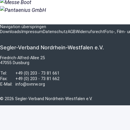
Navigation überspringen
Downloads
Impressum
Datenschutz
AGB
Widerrufsrecht
Foto-, Film-
Segler-Verband Nordrhein-Westfalen e.V.
Friedrich-Alfred-Allee 25
47055 Duisburg
Tel:
+49 (0) 203 - 73 81 661
Fax:
+49 (0) 203 - 73 81 662
E-Mail:
info@svnrw.org
© 2026 Segler-Verband Nordrhein-Westfalen e.V.