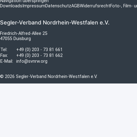
Navigation überspringen
Downloads
Impressum
Datenschutz
AGB
Widerrufsrecht
Foto-, Film-
Segler-Verband Nordrhein-Westfalen e.V.
Friedrich-Alfred-Allee 25
47055 Duisburg
Tel:
+49 (0) 203 - 73 81 661
Fax:
+49 (0) 203 - 73 81 662
E-Mail:
info@svnrw.org
© 2026 Segler-Verband Nordrhein-Westfalen e.V.