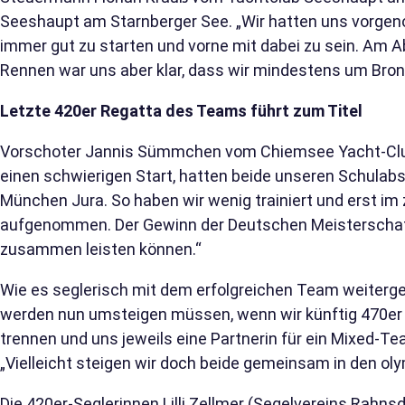
Seeshaupt am Starnberger See. „Wir hatten uns vorgen
immer gut zu starten und vorne mit dabei zu sein. Am
Rennen war uns aber klar, dass wir mindestens um Bron
Letzte 420er Regatta des Teams führt zum Titel
Vorschoter Jannis Sümmchen vom Chiemsee Yacht-Club 
einen schwierigen Start, hatten beide unseren Schulabsc
München Jura. So haben wir wenig trainiert und erst im 
aufgenommen. Der Gewinn der Deutschen Meisterschaft
zusammen leisten können.“
Wie es seglerisch mit dem erfolgreichen Team weitergeht
werden nun umsteigen müssen, wenn wir künftig 470er 
trennen und uns jeweils eine Partnerin für ein Mixed-Te
„Vielleicht steigen wir doch beide gemeinsam in den ol
Die 420er-Seglerinnen Lilli Zellmer (Segelvereins Rahnsd