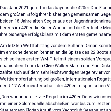
Das Jahr 2021 geht für das bayerische 420er-Duo Flor
dem größten Erfolg ihrer bisherigen gemeinsamen Sege
beiden 18 Jahre alten Segler aus der Jugendnationalm
bereits im 420er die Kieler Woche und die Deutsche Me
ihre bisherige Erfolgsbilanz mit dem ersten gemeinsame
Am letzten Wettfahrttag vor dem Sultanat Oman konnte
im entscheidenden Rennen an die Spitze des 22 Boote s
sich so ihren ersten WM-Titel mit einem soliden Vorspr
spanischen Team Ian Clive Walker March und Finn Dicke
zahlte sich auf dem sehr leichtwindigen Segelrevier vo
Wettkampferfahrung bei großen, internationalen Regatt
der U-17 Weltmeisterschaft der 420er im spanischen Vil
„Das war unsere letzte Regatta im 420er. Dass wir unse
mit einer Goldmedaille abschließen, war bis zum letzten
Steuermann Florian Krauß vom Yachtclub Seeshaupt a