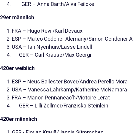
GER – Anna Barth/Alva Feilcke
29er männlich
FRA – Hugo Revil/Karl Devaux
ESP – Mateo Codoner Alemany/Simon Condoner 
USA – Ian Nyenhuis/Lasse Lindell
GER – Carl Krause/Max Georgi
420er weiblich
ESP – Neus Ballester Bover/Andrea Perello Mora
USA – Vanessa Lahrkamp/Katherine McNamara
FRA – Manon Pennaneac’h/Victoire Lerat
GER – Lilli Zellmer/Franziska Steinlein
420er männlich
GER - Florian Krauß/Jannis Sümmchen