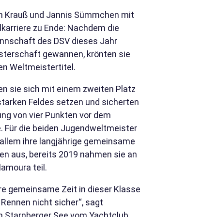
ian Krauß und Jannis Sümmchen mit
lkarriere zu Ende: Nachdem die
annschaft des DSV dieses Jahr
isterschaft gewannen, krönten sie
n Weltmeistertitel.
n sie sich mit einem zweiten Platz
tarken Feldes setzen und sicherten
ung von vier Punkten vor dem
. Für die beiden Jugendweltmeister
r allem ihre langjährige gemeinsame
en aus, bereits 2019 nahmen sie an
amoura teil.
re gemeinsame Zeit in dieser Klasse
 Rennen nicht sicher“, sagt
m Starnberger See vom Yachtclub