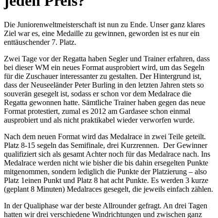
jeden Preis?
Die Juniorenweltmeisterschaft ist nun zu Ende. Unser ganz klares
Ziel war es, eine Medaille zu gewinnen, geworden ist es nur ein
enttäuschender 7. Platz.
Zwei Tage vor der Regatta haben Segler und Trainer erfahren, dass
bei dieser WM ein neues Format ausprobiert wird, um das Segeln
für die Zuschauer interessanter zu gestalten. Der Hintergrund ist,
dass der Neuseeländer Peter Burling in den letzten Jahren stets so
souverän gesegelt ist, sodass er schon vor dem Medalrace die
Regatta gewonnen hatte. Sämtliche Trainer haben gegen das neue
Format protestiert, zumal es 2012 am Gardasee schon einmal
ausprobiert und als nicht praktikabel wieder verworfen wurde.
Nach dem neuen Format wird das Medalrace in zwei Teile geteilt.
Platz 8-15 segeln das Semifinale, drei Kurzrennen. Der Gewinner
qualifiziert sich als gesamt Achter noch für das Medalrace nach. Ins
Medalrace werden nicht wie bisher die bis dahin ersegelten Punkte
mitgenommen, sondern lediglich die Punkte der Platzierung – also
Platz 1einen Punkt und Platz 8 hat acht Punkte. Es werden 3 kurze
(geplant 8 Minuten) Medalraces gesegelt, die jeweils einfach zählen.
In der Qualiphase war der beste Allrounder gefragt. An drei Tagen
hatten wir drei verschiedene Windrichtungen und zwischen ganz