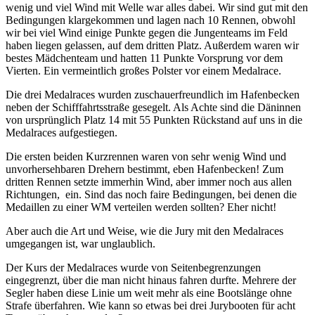
wenig und viel Wind mit Welle war alles dabei. Wir sind gut mit den
Bedingungen klargekommen und lagen nach 10 Rennen, obwohl
wir bei viel Wind einige Punkte gegen die Jungenteams im Feld
haben liegen gelassen, auf dem dritten Platz. Außerdem waren wir
bestes Mädchenteam und hatten 11 Punkte Vorsprung vor dem
Vierten. Ein vermeintlich großes Polster vor einem Medalrace.
Die drei Medalraces wurden zuschauerfreundlich im Hafenbecken
neben der Schifffahrtsstraße gesegelt. Als Achte sind die Däninnen
von ursprünglich Platz 14 mit 55 Punkten Rückstand auf uns in die
Medalraces aufgestiegen.
Die ersten beiden Kurzrennen waren von sehr wenig Wind und
unvorhersehbaren Drehern bestimmt, eben Hafenbecken! Zum
dritten Rennen setzte immerhin Wind, aber immer noch aus allen
Richtungen, ein. Sind das noch faire Bedingungen, bei denen die
Medaillen zu einer WM verteilen werden sollten? Eher nicht!
Aber auch die Art und Weise, wie die Jury mit den Medalraces
umgegangen ist, war unglaublich.
Der Kurs der Medalraces wurde von Seitenbegrenzungen
eingegrenzt, über die man nicht hinaus fahren durfte. Mehrere der
Segler haben diese Linie um weit mehr als eine Bootslänge ohne
Strafe überfahren. Wie kann so etwas bei drei Jurybooten für acht