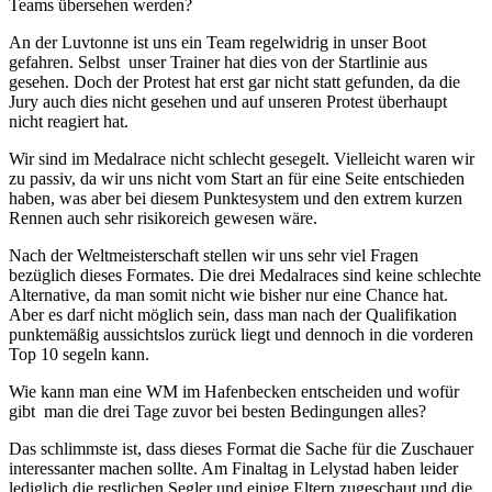
Teams übersehen werden?
An der Luvtonne ist uns ein Team regelwidrig in unser Boot
gefahren. Selbst unser Trainer hat dies von der Startlinie aus
gesehen. Doch der Protest hat erst gar nicht statt gefunden, da die
Jury auch dies nicht gesehen und auf unseren Protest überhaupt
nicht reagiert hat.
Wir sind im Medalrace nicht schlecht gesegelt. Vielleicht waren wir
zu passiv, da wir uns nicht vom Start an für eine Seite entschieden
haben, was aber bei diesem Punktesystem und den extrem kurzen
Rennen auch sehr risikoreich gewesen wäre.
Nach der Weltmeisterschaft stellen wir uns sehr viel Fragen
bezüglich dieses Formates. Die drei Medalraces sind keine schlechte
Alternative, da man somit nicht wie bisher nur eine Chance hat.
Aber es darf nicht möglich sein, dass man nach der Qualifikation
punktemäßig aussichtslos zurück liegt und dennoch in die vorderen
Top 10 segeln kann.
Wie kann man eine WM im Hafenbecken entscheiden und wofür
gibt man die drei Tage zuvor bei besten Bedingungen alles?
Das schlimmste ist, dass dieses Format die Sache für die Zuschauer
interessanter machen sollte. Am Finaltag in Lelystad haben leider
lediglich die restlichen Segler und einige Eltern zugeschaut und die