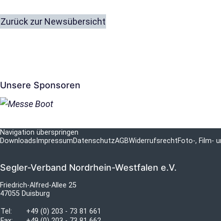
Zurück zur Newsübersicht
Unsere Sponsoren
Navigation überspringen
Downloads
Impressum
Datenschutz
AGB
Widerrufsrecht
Foto-, Film-
Segler-Verband Nordrhein-Westfalen e.V.
Friedrich-Alfred-Allee 25
47055 Duisburg
Tel:
+49 (0) 203 - 73 81 661
Fax:
+49 (0) 203 - 73 81 662