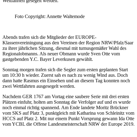
Wettfahrten gesegelt werden.
Foto Copyright: Annette Waltemode
Abends trafen sich die Mitglieder der EUROPE-
Klassenvereiningung aus den Vereinen der Region NRW/Pfalz/Saar
zu ihrer jährlichen Sitzung, diesmal mit turnusgemäßer Wahl des
Regionalobmanns. Als neuer Obmann wurde Sven Otte vom
gastgebenden Y.C. Bayer Leverkusen gewählt.
Sonntag morgen trafen sich die Segler zum ersten geplanten Start
um 10:30 h wieder. Zuerst sah es nach zu wenig Wind aus. Doch
dann hatte Rasmus ein Einsehen und an diesem Tag konnten noch
zwei Wettfahrten ausgesegelt werden.
Nachdem GER 1767 am Vortag eine saubere Serie mit drei ersten
Plätzen einfuhr, holten am Sonntag die Verfolger auf und es wurde
noch einmal richtig spannend. Am Ende landete Moritz Brückner
vom SKS auf Platz 3, punktgleich mit Katharina von Schleinitz vom
HCCS auf Platz 2. Mit nur einem Punkt Vorsprung gewann Ida Otte
vom YCBL die Offene Landesmeisterschaft NRW der Europe 2019.