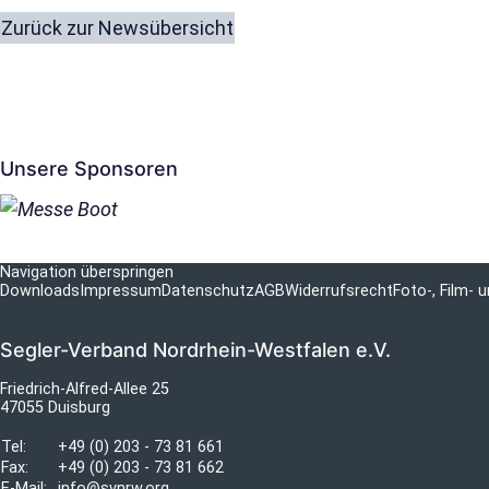
Zurück zur Newsübersicht
Unsere Sponsoren
Navigation überspringen
Downloads
Impressum
Datenschutz
AGB
Widerrufsrecht
Foto-, Film-
Segler-Verband Nordrhein-Westfalen e.V.
Friedrich-Alfred-Allee 25
47055 Duisburg
Tel:
+49 (0) 203 - 73 81 661
Fax:
+49 (0) 203 - 73 81 662
E-Mail:
info@svnrw.org