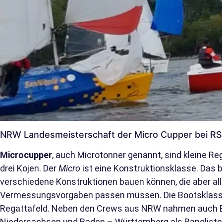
NRW Landesmeisterschaft der Micro Cupper bei R
Microcupper
, auch Microtonner genannt, sind kleine R
drei
Kojen
. Der
Micro
ist eine
Konstruktionsklasse
. Das 
verschiedene Konstruktionen bauen können, die aber al
Vermessungsvorgaben passen müssen. Die Bootsklasse
Regattafeld. Neben den Crews aus NRW nahmen auch 
Niedersachsen und Baden – Württemberg als Ranglisten