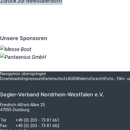
Zurück zur Newsübersicht
Unsere Sponsoren
Navigation überspringen
Downloads
Impressum
Datenschutz
AGB
Widerrufsrecht
Foto-, Film-
Segler-Verband Nordrhein-Westfalen e.V.
Friedrich-Alfred-Allee 25
47055 Duisburg
Tel:
+49 (0) 203 - 73 81 661
Fax:
+49 (0) 203 - 73 81 662