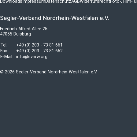
Downloads
Impressum
Datenschutz
AGB
Widerrufsrecht
Foto-, Film-
Segler-Verband Nordrhein-Westfalen e.V.
Friedrich-Alfred-Allee 25
47055 Duisburg
Tel:
+49 (0) 203 - 73 81 661
Fax:
+49 (0) 203 - 73 81 662
E-Mail:
info@svnrw.org
© 2026 Segler-Verband Nordrhein-Westfalen e.V.