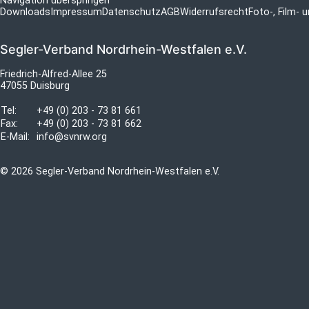
Navigation überspringen
Downloads
Impressum
Datenschutz
AGB
Widerrufsrecht
Foto-, Film-
Segler-Verband Nordrhein-Westfalen e.V.
Friedrich-Alfred-Allee 25
47055 Duisburg
Tel:
+49 (0) 203 - 73 81 661
Fax:
+49 (0) 203 - 73 81 662
E-Mail:
info@svnrw.org
© 2026 Segler-Verband Nordrhein-Westfalen e.V.