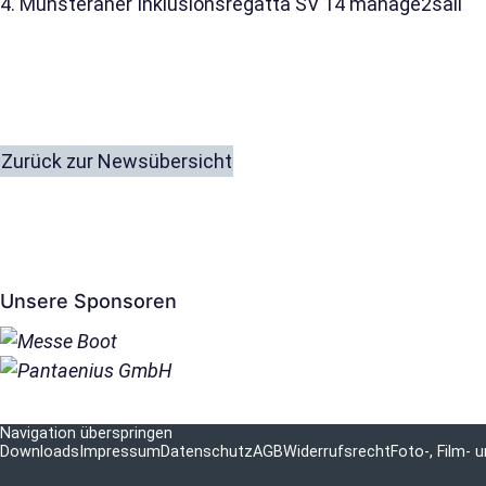
4. Münsteraner Inklusionsregatta SV 14 manage2sail
Zurück zur Newsübersicht
Unsere Sponsoren
Navigation überspringen
Downloads
Impressum
Datenschutz
AGB
Widerrufsrecht
Foto-, Film-