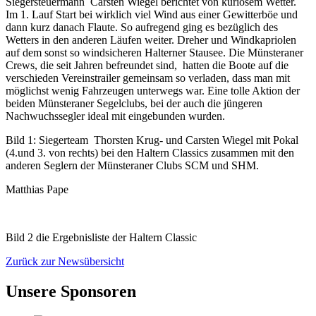
Siegersteuermann Carsten Wiegel berichtet von kuriosem Wetter.
Im 1. Lauf Start bei wirklich viel Wind aus einer Gewitterböe und
dann kurz danach Flaute. So aufregend ging es bezüglich des
Wetters in den anderen Läufen weiter. Dreher und Windkapriolen
auf dem sonst so windsicheren Halterner Stausee. Die Münsteraner
Crews, die seit Jahren befreundet sind, hatten die Boote auf die
verschieden Vereinstrailer gemeinsam so verladen, dass man mit
möglichst wenig Fahrzeugen unterwegs war. Eine tolle Aktion der
beiden Münsteraner Segelclubs, bei der auch die jüngeren
Nachwuchssegler ideal mit eingebunden wurden.
Bild 1: Siegerteam Thorsten Krug- und Carsten Wiegel mit Pokal
(4.und 3. von rechts) bei den Haltern Classics zusammen mit den
anderen Seglern der Münsteraner Clubs SCM und SHM.
Matthias Pape
Bild 2 die Ergebnisliste der Haltern Classic
Zurück zur Newsübersicht
Unsere Sponsoren