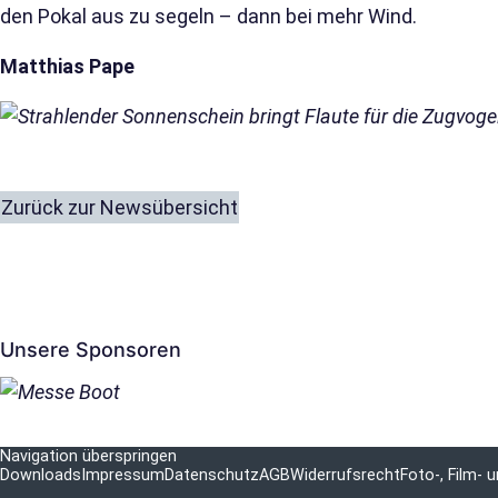
den Pokal aus zu segeln – dann bei mehr Wind.
Matthias Pape
Zurück zur Newsübersicht
Unsere Sponsoren
Navigation überspringen
Downloads
Impressum
Datenschutz
AGB
Widerrufsrecht
Foto-, Film-