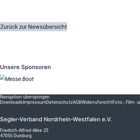
Zurück zur Newsübersicht
Unsere Sponsoren
Navigation überspringen
Downloads
Impressum
Datenschutz
AGB
Widerrufsrecht
Foto-, Film-
Segler-Verband Nordrhein-Westfalen e.V.
Friedrich-Alfred-Allee 25
47055 Duisburg