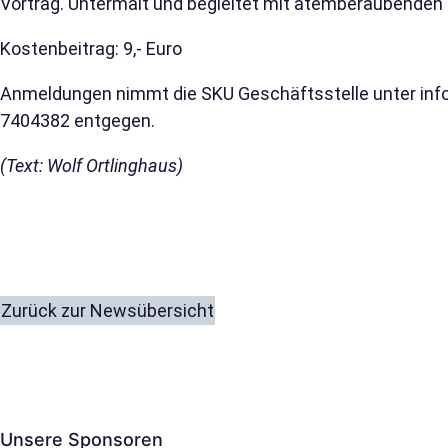
Vortrag. Untermalt und begleitet mit atemberaubenden B
Kostenbeitrag: 9,- Euro
Anmeldungen nimmt die SKU Geschäftsstelle unter
inf
7404382 entgegen.
(Text: Wolf Ortlinghaus)
Zurück zur Newsübersicht
Unsere Sponsoren