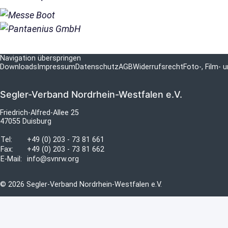
Navigation überspringen
Downloads
Impressum
Datenschutz
AGB
Widerrufsrecht
Foto-, Film-
Segler-Verband Nordrhein-Westfalen e.V.
Friedrich-Alfred-Allee 25
47055 Duisburg
Tel:
+49 (0) 203 - 73 81 661
Fax:
+49 (0) 203 - 73 81 662
E-Mail:
info@svnrw.org
© 2026 Segler-Verband Nordrhein-Westfalen e.V.