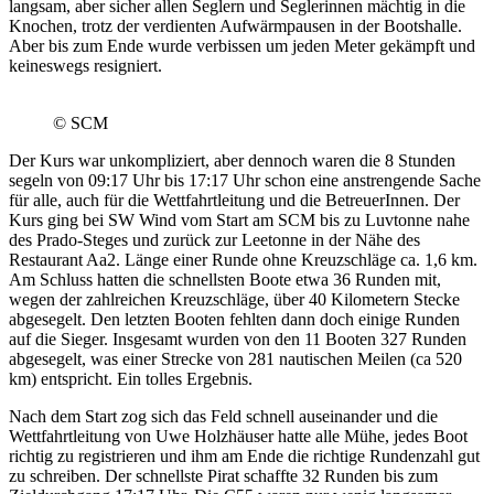
langsam, aber sicher allen Seglern und Seglerinnen mächtig in die
Knochen, trotz der verdienten Aufwärmpausen in der Bootshalle.
Aber bis zum Ende wurde verbissen um jeden Meter gekämpft und
keineswegs resigniert.
© SCM
Der Kurs war unkompliziert, aber dennoch waren die 8 Stunden
segeln von 09:17 Uhr bis 17:17 Uhr schon eine anstrengende Sache
für alle, auch für die Wettfahrtleitung und die BetreuerInnen. Der
Kurs ging bei SW Wind vom Start am SCM bis zu Luvtonne nahe
des Prado-Steges und zurück zur Leetonne in der Nähe des
Restaurant Aa2. Länge einer Runde ohne Kreuzschläge ca. 1,6 km.
Am Schluss hatten die schnellsten Boote etwa 36 Runden mit,
wegen der zahlreichen Kreuzschläge, über 40 Kilometern Stecke
abgesegelt. Den letzten Booten fehlten dann doch einige Runden
auf die Sieger. Insgesamt wurden von den 11 Booten 327 Runden
abgesegelt, was einer Strecke von 281 nautischen Meilen (ca 520
km) entspricht. Ein tolles Ergebnis.
Nach dem Start zog sich das Feld schnell auseinander und die
Wettfahrtleitung von Uwe Holzhäuser hatte alle Mühe, jedes Boot
richtig zu registrieren und ihm am Ende die richtige Rundenzahl gut
zu schreiben. Der schnellste Pirat schaffte 32 Runden bis zum