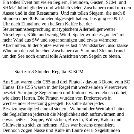
Ein tolles Event mit vielen Seglern, Freunden, Gästen, SCM- und
SHM-Clubmitgliedern und wirklich vielen Zuschauern rund um den
Aasee und in den Restaurants. Und mit tollen Siegern, die nach 8
Stunden über 30 Kilometer abgesegelt hatten.
Los ging es 09:17
Uhr nach Einnahme von heißem Kaffee bei der
Steuermannsbesprechung mit typischem Allerheiligenwetter -
Nieselregen, Kälte und wenig Wind. Später wurde es „netter“ mit
mehr Wind aus SW und sogar sonnigen und etwas wärmeren
Abschnitten. In der Spitze waren es fast 4 Windstärken, also klasse
Wind um den zahlreichen Zuschauern an Start und Ziel und rund
um den See noch einmal tolle Ansichten vom Segeln zu bieten.
Start zur 8 Stunden Regatta. © SCM
Am Start waren acht C55 und drei Piraten - davon 3 Boote vom SC
Hansa. Die C55 waren in der Regel mit wechselnden Vierercrews
besetzt. Sehr junge SeglerInnen und Junioren waren ebenso dabei,
wie ältere Herren. Die Piraten wurden von Dreiercrews in
wechselnder Besetzung gesegelt. Es sollte dabei jedes
Besatzungsmitglied einmal steuern. Während der Wettfahrt hatten
die SeglerInnen jederzeit die Möglichkeit sich aufzuwärmen und
etwas heißes – Suppe, Würstchen, Brezeln, Kaffee, Kakao und
Glühwein zu sich zu nehmen. Alles war bestens organisiert.
Dennoch zogen Nässe und Kälte im Laufe der 8 Segelstunden