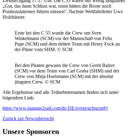
Zieldurchgang 17:17 Uhr. Die C55 waren nur wenig langsamer.
„Gut, das dann Schluss war, sonst hätten die Boote noch
Positionslaternen führen müssen“, flachste Wettfahrtleiter Uwe
Holzhäuser.
Erste bei den C 55 wurde die Crew um Sven
Winkelmann (SCM) vor der Mannschaft von Felix
Pape (SCM) und dem dritten Team mit Henry Fock an
der Pinne vom SHM. © SCM
Bei den Piraten gewann die Crew von Gerrit Balzer
(SCM) vor dem Team von Carl Graba (SHM) und der
Crew von Mirja Huelsmann (SCM) mit der absolut
jüngsten Crew. © SCM
Alle Ergebnisse und alle Teilnehmernamen finden sich unter
folgendem Link:
https://www.manage2sail.com/de-DE/event/achtscm#!/
Zurück zur Newsübersicht
Unsere Sponsoren