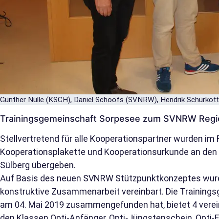
Günther Nülle (KSCH), Daniel Schoofs (SVNRW), Hendrik Schürkott
Trainingsgemeinschaft Sorpesee zum SVNRW Regio
Stellvertretend für alle Kooperationspartner wurden im
Kooperationsplakette und Kooperationsurkunde an den
Sülberg übergeben.
Auf Basis des neuen SVNRW Stützpunktkonzeptes wurde
konstruktive Zusammenarbeit vereinbart. Die Training
am 04. Mai 2019 zusammengefunden hat, bietet 4 verei
den Klassen Opti-Anfänger, Opti-Jüngstenschein, Opti-F