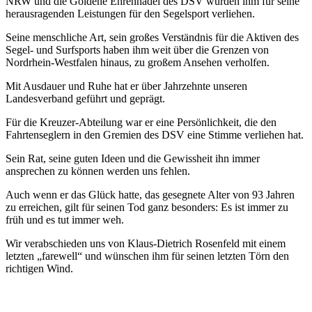
NRW und die Goldene Ehrennadel des DSV wurden ihm für seine
herausragenden Leistungen für den Segelsport verliehen.
Seine menschliche Art, sein großes Verständnis für die Aktiven des
Segel- und Surfsports haben ihm weit über die Grenzen von
Nordrhein-Westfalen hinaus, zu großem Ansehen verholfen.
Mit Ausdauer und Ruhe hat er über Jahrzehnte unseren
Landesverband geführt und geprägt.
Für die Kreuzer-Abteilung war er eine Persönlichkeit, die den
Fahrtenseglern in den Gremien des DSV eine Stimme verliehen hat.
Sein Rat, seine guten Ideen und die Gewissheit ihn immer
ansprechen zu können werden uns fehlen.
Auch wenn er das Glück hatte, das gesegnete Alter von 93 Jahren
zu erreichen, gilt für seinen Tod ganz besonders: Es ist immer zu
früh und es tut immer weh.
Wir verabschieden uns von Klaus-Dietrich Rosenfeld mit einem
letzten „farewell“ und wünschen ihm für seinen letzten Törn den
richtigen Wind.