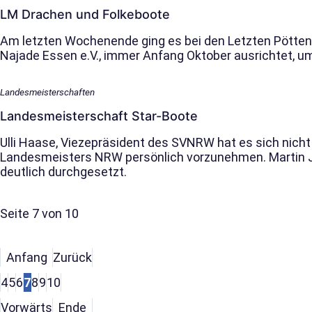
LM Drachen und Folkeboote
Am letzten Wochenende ging es bei den Letzten Pötten,
Najade Essen e.V., immer Anfang Oktober ausrichtet, u
Landesmeisterschaften
Landes­meisterschaft Star-Boote
Ulli Haase, Viezepräsident des SVNRW hat es sich nich
Landesmeisters NRW persönlich vorzunehmen. Martin J
deutlich durchgesetzt.
Seite 7 von 10
Anfang
Zurück
4
5
6
7
8
9
10
Vorwärts
Ende