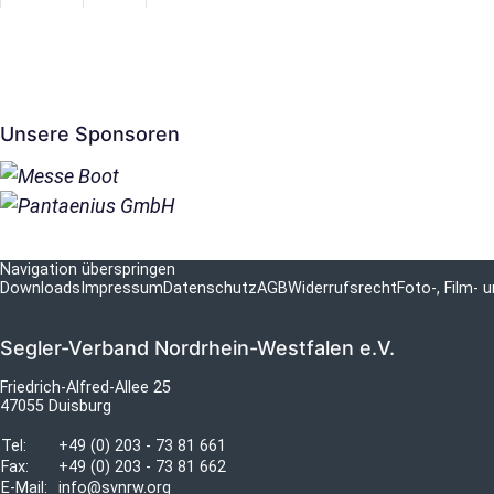
Unsere Sponsoren
Navigation überspringen
Downloads
Impressum
Datenschutz
AGB
Widerrufsrecht
Foto-, Film-
Segler-Verband Nordrhein-Westfalen e.V.
Friedrich-Alfred-Allee 25
47055 Duisburg
Tel:
+49 (0) 203 - 73 81 661
Fax:
+49 (0) 203 - 73 81 662
E-Mail:
info@svnrw.org