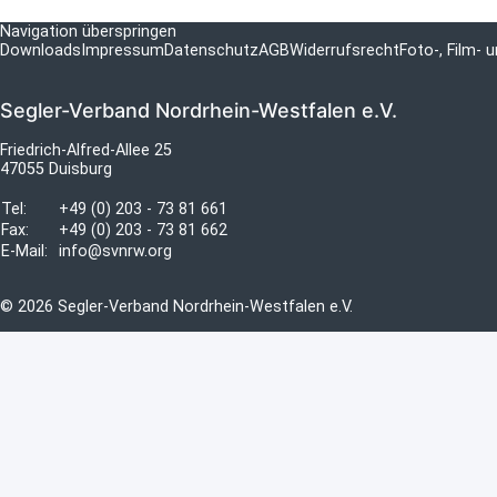
Navigation überspringen
Downloads
Impressum
Datenschutz
AGB
Widerrufsrecht
Foto-, Film-
Segler-Verband Nordrhein-Westfalen e.V.
Friedrich-Alfred-Allee 25
47055 Duisburg
Tel:
+49 (0) 203 - 73 81 661
Fax:
+49 (0) 203 - 73 81 662
E-Mail:
info@svnrw.org
© 2026 Segler-Verband Nordrhein-Westfalen e.V.