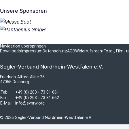
Unsere Sponsoren
Navigation überspringen
Downloads
Impressum
Datenschutz
AGB
Widerrufsrecht
Foto-, Film-
Segler-Verband Nordrhein-Westfalen e.V.
Friedrich-Alfred-Allee 25
47055 Duisburg
Tel:
+49 (0) 203 - 73 81 661
Fax:
+49 (0) 203 - 73 81 662
E-Mail:
info@svnrw.org
© 2026 Segler-Verband Nordrhein-Westfalen e.V.