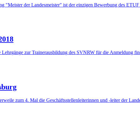
tung "Meister der Landesmeister" ist der einzigen Bewerbung des ETU
2018
ie Lehrgänge zur Trainerausbildung des SVNRW für die Anmeldung find
sburg
lerweile zum 4. Mal die Geschäftsstellenleiterinnen und -leiter der La