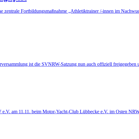
ne zentrale Fortbildungsmaßnahme „Athletiktrainer /-innen im Nachwuc
erversammlung ist die SVNRW-Satzung nun auch offiziell freigegeben 
. am 11.11. beim Motor-Yacht-Club Lübbecke e.V. im Osten NRWs