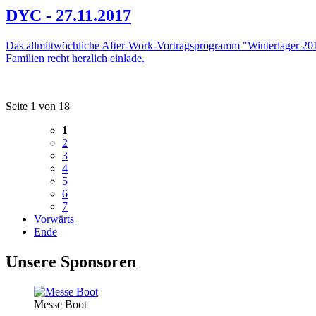
DYC - 27.11.2017
Das allmittwöchliche After-Work-Vortragsprogramm "Winterlager 2018
Familien recht herzlich einlade.
Seite 1 von 18
1
2
3
4
5
6
7
Vorwärts
Ende
Unsere Sponsoren
Messe Boot