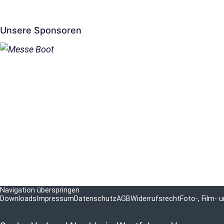
Unsere Sponsoren
Navigation überspringen
Downloads
Impressum
Datenschutz
AGB
Widerrufsrecht
Foto-, Film-